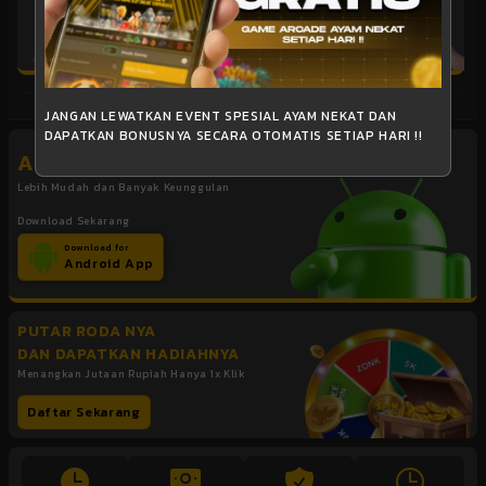
JANGAN LEWATKAN EVENT SPESIAL AYAM NEKAT DAN
DAPATKAN BONUSNYA SECARA OTOMATIS SETIAP HARI !!
APLIKASI
FILA GAMING
Lebih Mudah dan Banyak Keunggulan
Download Sekarang
Download for
Android App
PUTAR RODA NYA
DAN DAPATKAN HADIAHNYA
Menangkan Jutaan Rupiah Hanya 1x Klik
Daftar Sekarang