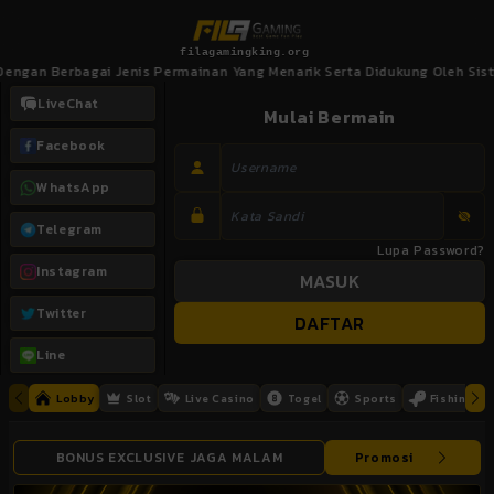
filagamingking.org
engan Berbagai Jenis Permainan Yang Menarik Serta Didukung Oleh Sis
LiveChat
Mulai Bermain
Facebook
WhatsApp
Telegram
Lupa Password?
Instagram
MASUK
Twitter
DAFTAR
Line
Lobby
Slot
Live Casino
Togel
Sports
Fishing
BONUS EXCLUSIVE JAGA MALAM
Promosi