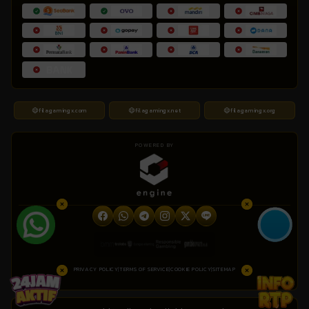
7
Otoritas dan Reputasi FILAGAMING
8
Tentang FILAGAMING
9
Kesimpulan
Pengalaman Bermain di FILAGAMING
Alur Penggunaan yang Terstruktur
Pengalaman bermain di FILAGAMING dimulai dari alur
filagamingx.com
filagamingx.net
filagamingx.org
penggunaan yang tersusun rapi. Setiap tahap, mulai dari
pembuatan akun hingga pengelolaan permainan, telah
dirancang agar mudah dipahami oleh pemain baru sekalipun.
POWERED BY
Struktur antarmuka yang konsisten membantu pemain
beradaptasi dengan cepat tanpa perlu proses belajar yang
panjang.
Respons Sistem yang Konsisten
Dalam praktik penggunaan harian, respons sistem FILAGAMING
terasa stabil. Perpindahan antar permainan, pemuatan
halaman, serta interaksi menu berjalan tanpa jeda yang
mengganggu. Konsistensi ini menjadi nilai penting karena
PRIVACY POLICY
|
TERMS OF SERVICE
|
COOKIE POLICY
|
SITEMAP
aktivitas gaming online sangat bergantung pada kecepatan dan
ketepatan sistem.